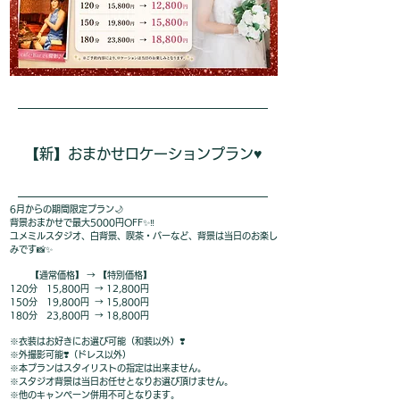
【新】おまかせロケーションプラン♥️
6月からの期間限定プラン🌙
背景おまかせで最大5000円OFF✨️‼️
ユメミルスタジオ、白背景、喫茶・バーなど、背景は当日のお楽し
みです📸✨
【通常価格】 → 【特別価格】
120分 15,800円 → 12,800円
150分 19,800円 → 15,800円
180分 23,800円 → 18,800円
※衣装はお好きにお選び可能（和装以外）❣️
※外撮影可能❣️（ドレス以外）
※本プランはスタイリストの指定は出来ません。
※スタジオ背景は当日お任せとなりお選び頂けません。
※他のキャンペーン併用不可となります。